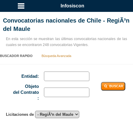
...
Infosiscon
Convocatorias nacionales de Chile - RegiÃ³n
del Maule
En esta sección se muestran las últimas convocatorias nacionales de las
cuales se encontraron 248 convocatorias Vigentes.
BUSCADOR RAPIDO
Búsqueda Avanzada
Entidad:
Objeto
BUSCAR
del Contrato
:
Licitaciones de