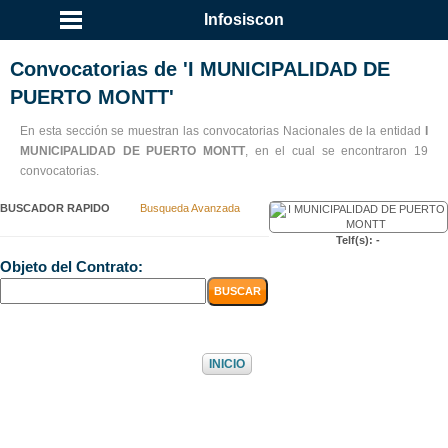
...
Infosiscon
Convocatorias de 'I MUNICIPALIDAD DE
PUERTO MONTT'
En esta sección se muestran las convocatorias Nacionales de la entidad
I
MUNICIPALIDAD DE PUERTO MONTT
, en el cual se encontraron 19
convocatorias.
BUSCADOR RAPIDO
Busqueda Avanzada
Telf(s): -
Objeto del Contrato:
INICIO