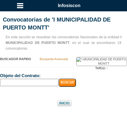
...
Infosiscon
Convocatorias de 'I MUNICIPALIDAD DE
PUERTO MONTT'
En esta sección se muestran las convocatorias Nacionales de la entidad
I
MUNICIPALIDAD DE PUERTO MONTT
, en el cual se encontraron 19
convocatorias.
BUSCADOR RAPIDO
Busqueda Avanzada
Telf(s): -
Objeto del Contrato:
INICIO