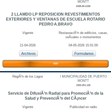
MONTT
2328-26-LE26
2 LLAMDO LP REPOSICION REVESTIMIENTOS
EXTERIORES Y VENTANAS DE ESCUELA ROTARIO
PEDRO A.BRAVO
Vigente
RestauraciÃ³n de edificios, casas,
seÃ±ales o monumentos
21-04-2026
04-05-2026 15:01:00
Archivos
Formularios
VER
RegiÃ³n de los Lagos
I MUNICIPALIDAD DE PUERTO
MONTT
2332-39-L126
Servicio de DifusiÃ³n Radial para PromociÃ³n de la
Salud y PrevenciÃ³n del CÃ¡ncer
Vigente
Publicidad en radio