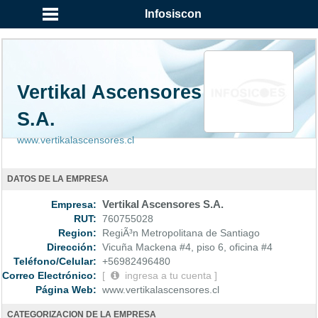
...
Infosiscon
Vertikal Ascensores
S.A.
www.vertikalascensores.cl
DATOS DE LA EMPRESA
Empresa:
Vertikal Ascensores S.A.
RUT:
760755028
Region:
RegiÃ³n Metropolitana de Santiago
Dirección:
Vicuña Mackena #4, piso 6, oficina #4
Teléfono/Celular:
+56982496480
Correo Electrónico:
[
ingresa a tu cuenta ]
Página Web:
www.vertikalascensores.cl
CATEGORIZACION DE LA EMPRESA