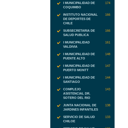
I MUNICIPALIDAD DE
174
COQUIMBO
INSTITUTO NACIONAL
166
DE DEPORTES DE
CHILE
SUBSECRETARIA DE
166
SALUD PUBLICA
I MUNICIPALIDAD
161
VALDIVIA
I MUNICIPALIDAD DE
148
PUENTE ALTO
I MUNICIPALIDAD DE
147
PUERTO MONTT
I MUNICIPALIDAD DE
144
SANTIAGO
COMPLEJO
143
ASISTENCIAL DR.
SOTERO DEL RIO
JUNTA NACIONAL DE
138
JARDINES INFANTILES
SERVICIO DE SALUD
133
CHILOE