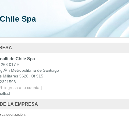
Nacionales
 Chile Spa
s Chile
PRESA
alli de Chile Spa
263.017-6
iÃ³n Metropolitana de Santiago
 Militares 5620, Of 915
2321593
ingresa a tu cuenta ]
lli.cl
 DE LA EMPRESA
 categorización.