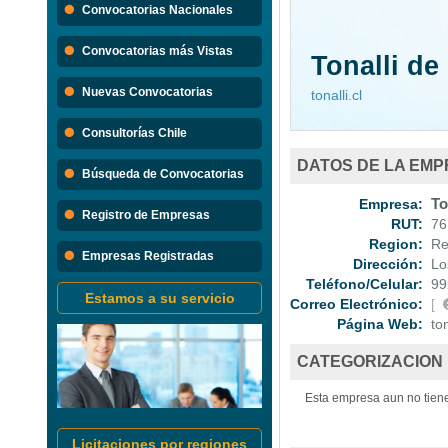
Convocatorias Nacionales
Convocatorias 
Convocatorias más Vistas
Tonalli de
Consultoria
Nuevas Convocatorias
tonalli.cl
Consultorías Chile
DATOS DE LA EM
Búsqueda de Convocatorias
Empresa:
Ton
Registro de Empresas
RUT:
76.
Region:
Reg
Empresas Registradas
Dirección:
Los
Teléfono/Celular:
99
Estamos a su servicio
Correo Electrónico:
[
Página Web:
tona
CATEGORIZACION
Esta empresa aun no tiene
Licitaciones por regiones