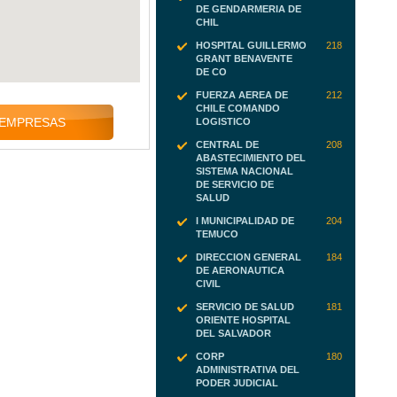
DE GENDARMERIA DE
CHIL
HOSPITAL GUILLERMO
218
GRANT BENAVENTE
DE CO
FUERZA AEREA DE
212
CHILE COMANDO
 EMPRESAS
LOGISTICO
CENTRAL DE
208
ABASTECIMIENTO DEL
SISTEMA NACIONAL
DE SERVICIO DE
SALUD
I MUNICIPALIDAD DE
204
TEMUCO
DIRECCION GENERAL
184
DE AERONAUTICA
CIVIL
SERVICIO DE SALUD
181
ORIENTE HOSPITAL
DEL SALVADOR
CORP
180
ADMINISTRATIVA DEL
PODER JUDICIAL