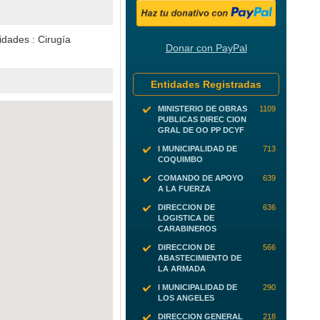
idades : Cirugía
Donar con PayPal
Entidades Registradas
MINISTERIO DE OBRAS
1109
PUBLICAS DIREC CION
GRAL DE OO PP DCYF
I MUNICIPALIDAD DE
713
COQUIMBO
COMANDO DE APOYO
639
A LA FUERZA
DIRECCION DE
636
LOGISTICA DE
CARABINEROS
DIRECCION DE
566
ABASTECIMIENTO DE
LA ARMADA
I MUNICIPALIDAD DE
290
LOS ANGELES
DIRECCION GENERAL
218