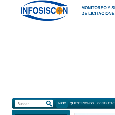
MONITOREO Y S
DE LICITACIONE
INICIO
QUIENES SOMOS
CONTRATAC
Búsque