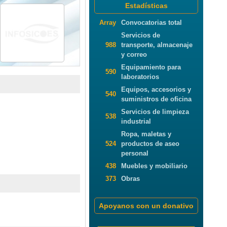
Estadísticas
Array
Convocatorias total
Servicios de
988
transporte, almacenaje
y correo
Equipamiento para
590
laboratorios
Equipos, accesorios y
540
suministros de oficina
Servicios de limpieza
538
industrial
Ropa, maletas y
524
productos de aseo
personal
438
Muebles y mobiliario
373
Obras
Apoyanos con un donativo