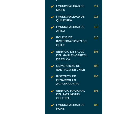
I MUNICIPALIDAD DE
114
MAIPU
I MUNICIPALIDAD DE
113
QUILICURA
I MUNICIPALIDAD DE
112
ARICA
POLICIA DE
110
INVESTIGACIONES DE
CHILE
SERVICIO DE SALUD
106
DEL MAULE HOSPITAL
DE TALCA
UNIVERSIDAD DE
106
SANTIAGO DE CHILE
INSTITUTO DE
103
DESARROLLO
AGROPECUARIO
SERVICIO NACIONAL
103
DEL PATRIMONIO
CULTURAL
I MUNICIPALIDAD DE
102
PAINE